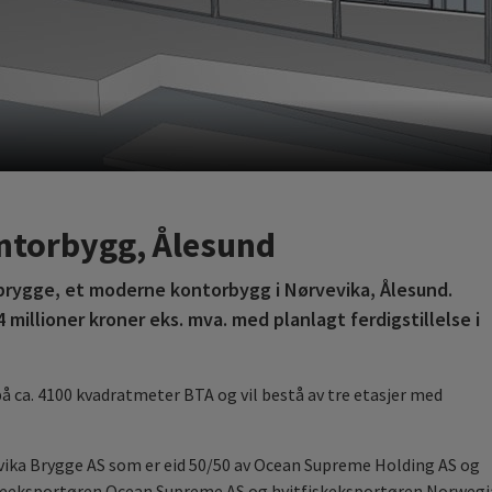
ntorbygg, Ålesund
brygge, et moderne kontorbygg i Nørvevika, Ålesund.
 millioner kroner eks. mva. med planlagt ferdigstillelse i
 ca. 4100 kvadratmeter BTA og vil bestå av tre etasjer med
ika Brygge AS som er eid 50/50 av Ocean Supreme Holding AS og
kseeksportøren Ocean Supreme AS og hvitfiskeksportøren Norweg