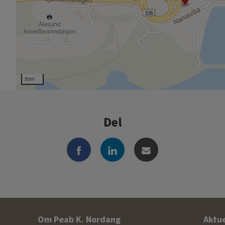
50m
Del
Om Peab K. Nordang
Aktue