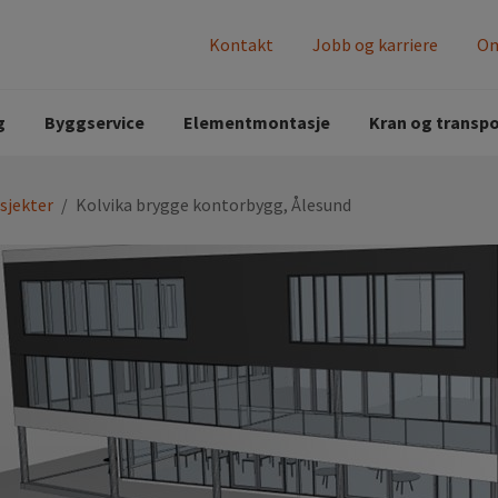
Kontakt
Jobb og karriere
Om
de prosjekter
g
Byggservice
Elementmontasje
Kran og transpo
sjekter
/
Kolvika brygge kontorbygg, Ålesund