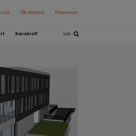
 oss
Vår historie
Presserom
Søk
rt
Bærekraft
Søk