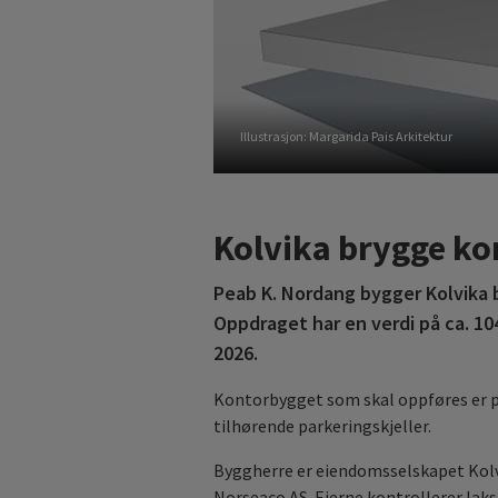
Illustrasjon: Margarida Pais Arkitektur
Kolvika brygge ko
Peab K. Nordang bygger Kolvika 
Oppdraget har en verdi på ca. 104
2026.
Kontorbygget som skal oppføres er på
tilhørende parkeringskjeller.
Byggherre er eiendomsselskapet Kolv
Norseaco AS. Eierne kontrollerer la