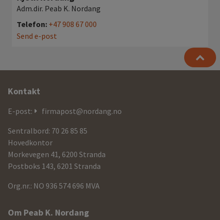
Adm.dir. Peab K. Nordang
Telefon:
+47 908 67 000
Send e-post
Ytterligere
Kontakt
informasjon
E-post:
firmapost@nordang.no
og
Sentralbord: 70 26 85 85
kontaktdetaljer
Hovedkontor
Morkevegen 41, 6200 Stranda
Postboks 143, 6201 Stranda
Org.nr.: NO 936 574 696 MVA
Om Peab K. Nordang