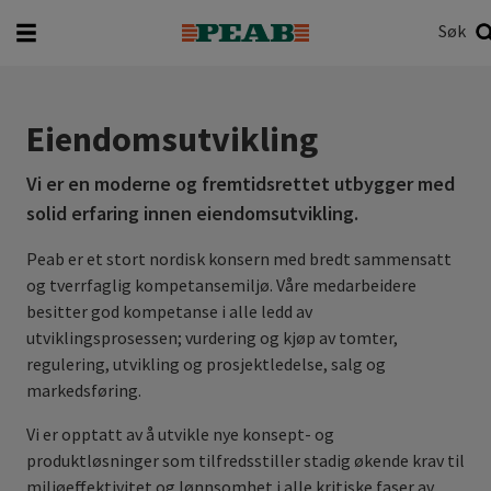
Søk
Hva vil du søke etter?
Søk
Eiendomsutvikling
Vi er en moderne og fremtidsrettet utbygger med
solid erfaring innen eiendomsutvikling.
Peab er et stort nordisk konsern med bredt sammensatt
og tverrfaglig kompetansemiljø. Våre medarbeidere
besitter god kompetanse i alle ledd av
utviklingsprosessen; vurdering og kjøp av tomter,
regulering, utvikling og prosjektledelse, salg og
markedsføring.
Vi er opptatt av å utvikle nye konsept- og
produktløsninger som tilfredsstiller stadig økende krav til
miljøeffektivitet og lønnsomhet i alle kritiske faser av