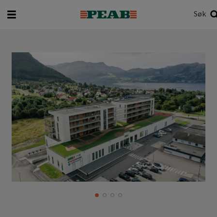
Søk
Hva vil du søke etter?
Søk