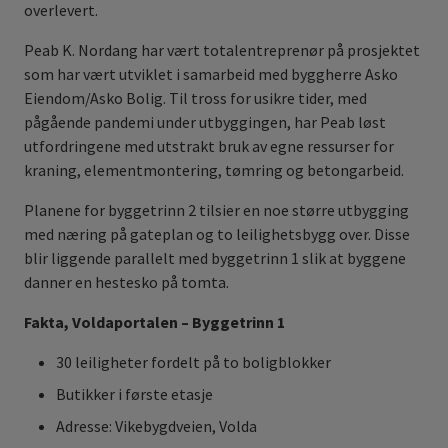
overlevert.
Peab K. Nordang har vært totalentreprenør på prosjektet
som har vært utviklet i samarbeid med byggherre Asko
Eiendom/Asko Bolig. Til tross for usikre tider, med
pågående pandemi under utbyggingen, har Peab løst
utfordringene med utstrakt bruk av egne ressurser for
kraning, elementmontering, tømring og betongarbeid.
Planene for byggetrinn 2 tilsier en noe større utbygging
med næring på gateplan og to leilighetsbygg over. Disse
blir liggende parallelt med byggetrinn 1 slik at byggene
danner en hestesko på tomta.
Fakta, Voldaportalen – Byggetrinn 1
30 leiligheter fordelt på to boligblokker
Butikker i første etasje
Adresse: Vikebygdveien, Volda