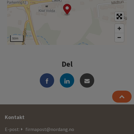
50m
Del
Ytterligere
Kontakt
informasjon
E-post:
firmapost@nordang.no