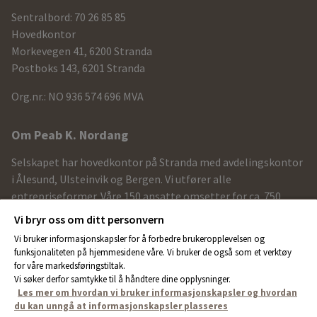
og
Sentralbord: 70 26 85 85
kontaktdetaljer
Hovedkontor
Morkevegen 41, 6200 Stranda
Postboks 143, 6201 Stranda
Org.nr.: NO 936 574 696 MVA
Om Peab K. Nordang
Selskapet har hovedkontor på Stranda med avdelingskontor
i Ålesund, Ulsteinvik og Bergen. Vi utfører alle
entrepriseformer. Våre 150 ansatte omsetter for ca. 750
MNOK årlig.
Vi bryr oss om ditt personvern
Vi bruker informasjonskapsler for å forbedre brukeropplevelsen og
Aktuelle linker
funksjonaliteten på hjemmesidene våre. Vi bruker de også som et verktøy
for våre markedsføringstiltak.
Sentral godkjenning
Vi søker derfor samtykke til å håndtere dine opplysninger.
Les mer om hvordan vi bruker informasjonskapsler og hvordan
Startbank
du kan unngå at informasjonskapsler plasseres
ISO-sertifisering