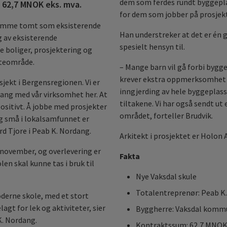
dem som ferdes rundt byggeplas
å 62,7 MNOK eks. mva.
for dem som jobber på prosjekte
 samme tomt som eksisterende
Han understreker at det er én 
g av eksisterende
spesielt hensyn til.
 boliger, prosjektering og
uteområde.
– Mange barn vil gå forbi bygge
krever ekstra oppmerksomhet og
sjekt i Bergensregionen. Vi er
inngjerding av hele byggeplasse
gang med vår virksomhet her. At
tiltakene. Vi har også sendt ut
 positivt. Å jobbe med prosjekter
området, forteller Brudvik.
og små i lokalsamfunnet er
ard Tjore i Peab K. Nordang.
Arkitekt i prosjektet er Holon 
 november, og overlevering er
Fakta
len skal kunne tas i bruk til
Nye Vaksdal skule
Totalentreprenør: Peab K
oderne skole, med et stort
gt for lek og aktiviteter, sier
Byggherre: Vaksdal komm
K. Nordang.
Kontraktssum: 62,7 MNOK 