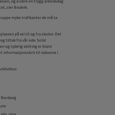
sen, og å sikre en trygg arbeidsdag
t, sier Brudvik.
gruppe myke trafikanter de må ta
plassen på vei til og fra skolen. Det
 tiltak fra vår side. Solid
n og tydelig skilting er blant
 et informasjonsskriv til naboene i
Arkitektur.
. Nordang
une
eks. mva.