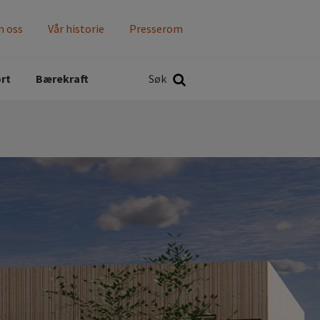
 oss
Vår historie
Presserom
Søk
rt
Bærekraft
Søk