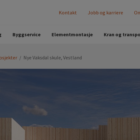
Kontakt
Jobb og karriere
Om
de prosjekter
g
Byggservice
Elementmontasje
Kran og transpo
osjekter
/
Nye Vaksdal skule, Vestland