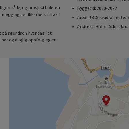
oligområde, og prosjektlederen
Byggetid: 2020-2022
anlegging av sikkerhetstiltak i
Areal: 1818 kvadratmeter
Arkitekt: Holon Arkitektur
t på agendaen hver dag i et
iner og daglig oppfølging er