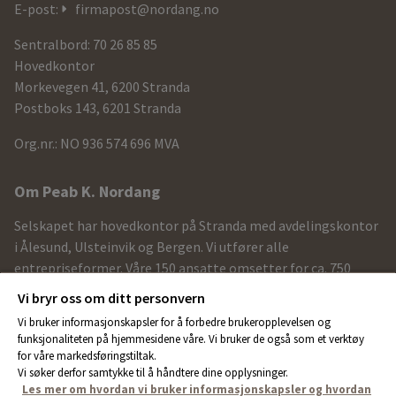
informasjon
E-post:
firmapost@nordang.no
og
Sentralbord: 70 26 85 85
kontaktdetaljer
Hovedkontor
Morkevegen 41, 6200 Stranda
Postboks 143, 6201 Stranda
Org.nr.: NO 936 574 696 MVA
Om Peab K. Nordang
Selskapet har hovedkontor på Stranda med avdelingskontor
i Ålesund, Ulsteinvik og Bergen. Vi utfører alle
entrepriseformer. Våre 150 ansatte omsetter for ca. 750
MNOK årlig.
Vi bryr oss om ditt personvern
Vi bruker informasjonskapsler for å forbedre brukeropplevelsen og
Aktuelle linker
funksjonaliteten på hjemmesidene våre. Vi bruker de også som et verktøy
for våre markedsføringstiltak.
Sentral godkjenning
Vi søker derfor samtykke til å håndtere dine opplysninger.
Les mer om hvordan vi bruker informasjonskapsler og hvordan